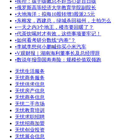
•
疾控：孩子咳嗽总不好当心是百日咳
•
俄罗斯高等经济大学教育学院副院长
•
大地海洋：拟每10股转增3股派2.5元
•
东榕发，西建总，绿城杀回福州，土拍怎么
•
一天之内3个地王，楼市要回暖了？
•
代茶饮喝对才有效，这些事项要牢记！
•
如何看考研分数线“内卷”？
•
李斌李想何小鹏喊你买小米汽车
•
V观财报｜湖南海利董事长及总经理辞
•
数说年报⑨国寿寿险：规模价值双领跑
无忧生活服务
无忧商务服务
无忧供求信息
无忧房产信息
无忧商务信息
无忧二手市场
无忧教育培训
无忧求职招聘
无忧招商加盟
无忧创业投资
无忧展会信息