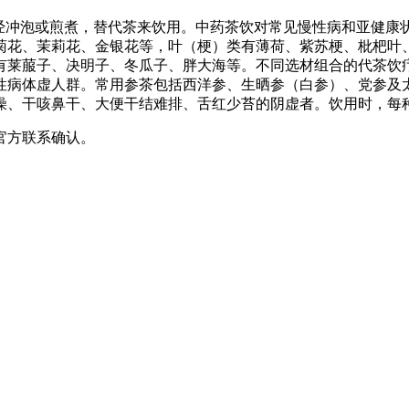
药经冲泡或煎煮，替代茶来饮用。中药茶饮对常见慢性病和亚健康
菊花、茉莉花、金银花等，叶（梗）类有薄荷、紫苏梗、枇杷叶
有莱菔子、决明子、冬瓜子、胖大海等。不同选材组合的代茶饮
性病体虚人群。常用参茶包括西洋参、生晒参（白参）、党参及
干咳鼻干、大便干结难排、舌红少苔的阴虚者。饮用时，每种取3
官方联系确认。