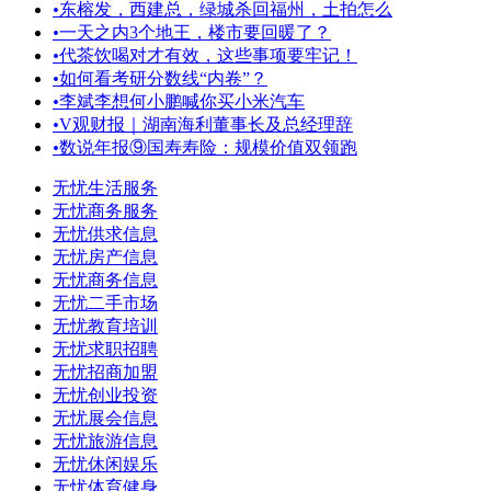
•
东榕发，西建总，绿城杀回福州，土拍怎么
•
一天之内3个地王，楼市要回暖了？
•
代茶饮喝对才有效，这些事项要牢记！
•
如何看考研分数线“内卷”？
•
李斌李想何小鹏喊你买小米汽车
•
V观财报｜湖南海利董事长及总经理辞
•
数说年报⑨国寿寿险：规模价值双领跑
无忧生活服务
无忧商务服务
无忧供求信息
无忧房产信息
无忧商务信息
无忧二手市场
无忧教育培训
无忧求职招聘
无忧招商加盟
无忧创业投资
无忧展会信息
无忧旅游信息
无忧休闲娱乐
无忧体育健身