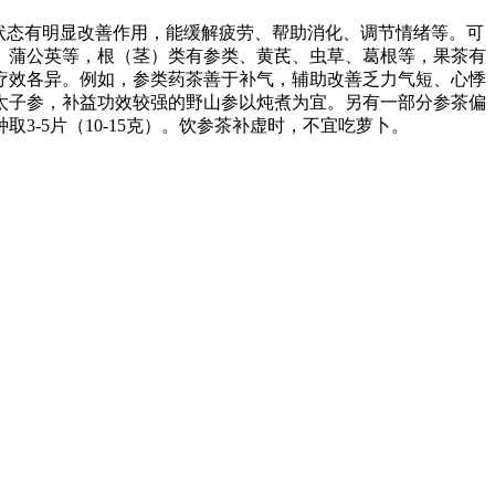
状态有明显改善作用，能缓解疲劳、帮助消化、调节情绪等。可
、蒲公英等，根（茎）类有参类、黄芪、虫草、葛根等，果茶有
疗效各异。例如，参类药茶善于补气，辅助改善乏力气短、心悸
太子参，补益功效较强的野山参以炖煮为宜。另有一部分参茶偏
-5片（10-15克）。饮参茶补虚时，不宜吃萝卜。