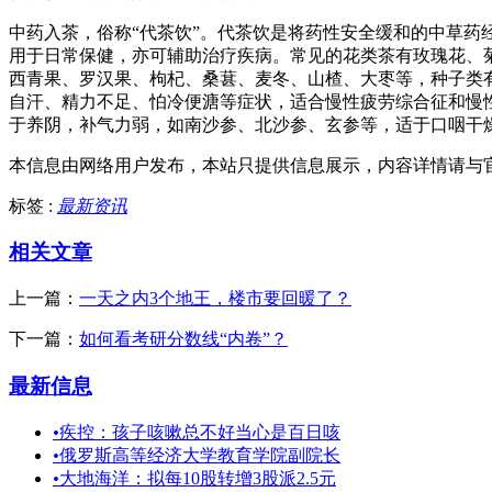
中药入茶，俗称“代茶饮”。代茶饮是将药性安全缓和的中草
用于日常保健，亦可辅助治疗疾病。常见的花类茶有玫瑰花、
西青果、罗汉果、枸杞、桑葚、麦冬、山楂、大枣等，种子类
自汗、精力不足、怕冷便溏等症状，适合慢性疲劳综合征和慢
于养阴，补气力弱，如南沙参、北沙参、玄参等，适于口咽干燥、
本信息由网络用户发布，
本站只提供信息展示，内容详情请与
标签 :
最新资讯
相关文章
上一篇：
一天之内3个地王，楼市要回暖了？
下一篇：
如何看考研分数线“内卷”？
最新信息
•
疾控：孩子咳嗽总不好当心是百日咳
•
俄罗斯高等经济大学教育学院副院长
•
大地海洋：拟每10股转增3股派2.5元