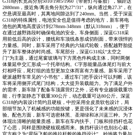
G318的长宽高分别5010/1985/1960（带射灯与备胎），轴距达
2880mm，接近角/离去角分别为27°/31°，纵向通过角27.3°，在
空悬调至最高时，其离地间隙达到了240mm。当然，受于深蓝
G318的特殊属性，电池安全也是值得考虑的地方，新车将电
池包的离地高度设计到278mm-348mm（默认318mm），便于
在通过越野路段时确保电池的安全。车身侧面，深蓝G318采
用前低后高的设计，腰线和车顶线条形成切削面，带来强悍的
力量感。同时，新车采用了经典的六辐式轮毂，搭配越野胎提
升了新车整体的时尚感。车尾部分，深蓝G318以“太空之
门”为主题，通过尾窗玻璃与下方黑色件构成主体，同时两侧
体量延申交汇形成一个托举结构。C字形能量晶体尾灯与前大
灯相呼应，尾灯组的造型更加立体而富有力量感。新车采用了
硬派越野车常见的“小书包”，通过车门把手设计可以判断，该
车将采用侧开式尾门结构，大大提升装载能力。为了满足户外
的需求，新车除了配备车顶露营灯之外，还有专业越级载重功
能，行李架静态下载重300公斤，动态载重可达80公斤。深蓝
G318的内装设计简约且硬核，中控采用全皮质软包设计，局
部细节加入了机械感的功能按键，更是强化了未来感的沉浸体
验。配色方面，新车可选密林黑、圣湖绿和冰川蓝三种。为了
体现出清晰的能量质感，新车在车内扶手、门板和排挡杆也花
了心思，同样是围绕硬核观感而来。换挡杆设计也别出心裁，
官方称之为“星际飞船的推拉杆般的换挡设计”，妙地将力量与