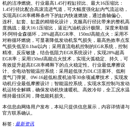
机的洁净燃烧。行业最高1.45行程缸径比、最大16压缩比：
1.45行径比配合高滚流进气道，可大幅度强化缸内气流运动，
实现高EGR率稀释条件下的缸内快速燃烧，通过曲轴偏心、
连杆、缸套、缸盖的精细化设计，克服高行径比带来的整机高
度挑战；最大16:1压缩比，逼近汽油机设计极限。深度米勒循
环/阿特金森循环，28%超高EGR率、150mJ高能点火：采用不
对称循环燃烧，可显著降低发动机泵气损失，最高热效率点泵
气损失低至0.1bar以内；采用直流电机控制的EGR系统，控制
精准、反应敏捷，结合低阻力EGR系统设计，实现28%超高
EGR率；采用150mJ高能点火技术，实现火弧稳定、持久，可
有效提升超高EGR率稀释下的点火稳定性。行业最低摩擦设
计、全电动智能温控系统：采用超低张力DLC活塞环、低刚
度气门弹簧、0W-16超低粘度机油等30余项减摩技术，实现发
动机行业最低摩擦设计；智能温控系统，实现水泵控制与发动
机运转全解耦，确保发动机快速暖机、高效冷却，全工况水温
维持最佳区间，降低能耗损失。
本信息由网络用户发布，
本站只提供信息展示，内容详情请与
官方联系确认。
标签 :
最新资讯