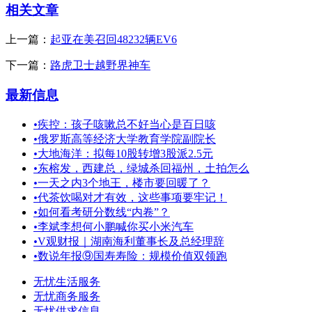
相关文章
上一篇：
起亚在美召回48232辆EV6
下一篇：
路虎卫士越野界神车
最新信息
•
疾控：孩子咳嗽总不好当心是百日咳
•
俄罗斯高等经济大学教育学院副院长
•
大地海洋：拟每10股转增3股派2.5元
•
东榕发，西建总，绿城杀回福州，土拍怎么
•
一天之内3个地王，楼市要回暖了？
•
代茶饮喝对才有效，这些事项要牢记！
•
如何看考研分数线“内卷”？
•
李斌李想何小鹏喊你买小米汽车
•
V观财报｜湖南海利董事长及总经理辞
•
数说年报⑨国寿寿险：规模价值双领跑
无忧生活服务
无忧商务服务
无忧供求信息