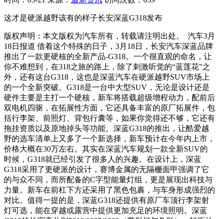
这才是硬派越野该有的样子长安深蓝G318发布
版权声明：本文版权为汽车所有，转载请注明出处。 汽车3月
18日报道 借着这个特殊的日子，3月18日，长安汽车深蓝品牌
推出了一款更硬核的全新产品-G318。一个很直观的命名，让
你不难想到，在318之旅的路上，除了刺激听觉的“蓝莲花”之
外，还有这台G318，这也是深蓝汽车在硬派越野SUV市场上
的一个全新突破。G318是一台中大型SUV，无论是设计还是
硬件主要是主打一个硬核，新车将搭载超级增程动力，配前后
双电机四驱，在拓展性方面，它还具备丰富的原厂拓展件，包
括行李架、前照灯、背包行囊等，如果你觉得还不够，它还有
拖挂资质以及原地掉头等功能。深蓝G318的推出，让酷爱越
野的选车清单上又多了一个新选择，新车预计在今年内上市，
价格大概在30万左右。其实在深蓝汽车规划一款全新SUV的
时候，G318就已经引发了很多人的兴趣。在设计上，深蓝
G318采用了更硬派的设计，赛博金属的无隔栅面甲强调了它
的与众不同，而所配备的C字型能量灯组，更是展现出科技与
力量。新车在前杠下方还采用了黑色包裹，与车身形成强烈的
对比。值得一提的是，深蓝G318还提供有原厂车顶行李架射
灯可选，能在穿越或露营中提供更加充足的环境照明。深蓝