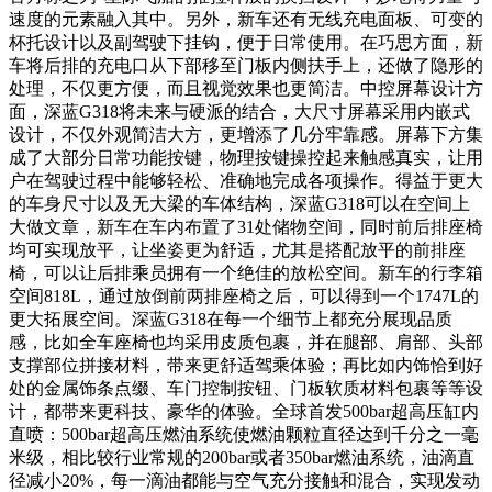
速度的元素融入其中。另外，新车还有无线充电面板、可变的
杯托设计以及副驾驶下挂钩，便于日常使用。在巧思方面，新
车将后排的充电口从下部移至门板内侧扶手上，还做了隐形的
处理，不仅更方便，而且视觉效果也更简洁。中控屏幕设计方
面，深蓝G318将未来与硬派的结合，大尺寸屏幕采用内嵌式
设计，不仅外观简洁大方，更增添了几分牢靠感。屏幕下方集
成了大部分日常功能按键，物理按键操控起来触感真实，让用
户在驾驶过程中能够轻松、准确地完成各项操作。得益于更大
的车身尺寸以及无大梁的车体结构，深蓝G318可以在空间上
大做文章，新车在车内布置了31处储物空间，同时前后排座椅
均可实现放平，让坐姿更为舒适，尤其是搭配放平的前排座
椅，可以让后排乘员拥有一个绝佳的放松空间。新车的行李箱
空间818L，通过放倒前两排座椅之后，可以得到一个1747L的
更大拓展空间。深蓝G318在每一个细节上都充分展现品质
感，比如全车座椅也均采用皮质包裹，并在腿部、肩部、头部
支撑部位拼接材料，带来更舒适驾乘体验；再比如内饰恰到好
处的金属饰条点缀、车门控制按钮、门板软质材料包裹等等设
计，都带来更科技、豪华的体验。全球首发500bar超高压缸内
直喷：500bar超高压燃油系统使燃油颗粒直径达到千分之一毫
米级，相比较行业常规的200bar或者350bar燃油系统，油滴直
径减小20%，每一滴油都能与空气充分接触和混合，实现发动