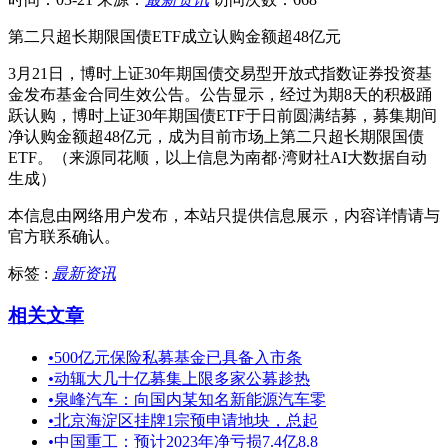
第二只超长期限国债ETF成立认购金额超48亿元
3月21日，博时上证30年期国债交易型开放式指数证券投资基
金发布基金合同生效公告。公告显示，经过为期8天的积极踊
跃认购，博时上证30年期国债ETF于日前圆满结募，募集期间
净认购金额超48亿元，成为目前市场上第二只超长期限国债
ETF。（来源同花顺，以上信息为南都·湾财社AI大数据自动
生成）
本信息由网络用户发布，
本站只提供信息展示，内容详情请与
官方联系确认。
标签 :
最新资讯
相关文章
•
500亿元保险私募基金已具备入市条
•
动辄大几十亿募集上限多家公募趁热
•
泉峰汽车：向国内某知名新能源汽车零
•
北京海淀区挂牌1宗预申请地块，总起
•
中国重工：预计2023年净亏损7.4亿8.8