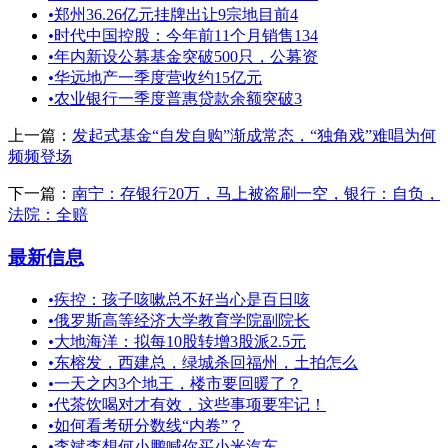
•
郑州36.26亿元挂牌出让9宗地目前4
•
时代中国控股：今年前11个月销售134
•
年内新设公募基金突破500只，公募资
•
华远地产一季度营收约15亿元
•
农业银行一季度普惠贷款余额突破3
上一篇：
发起式基金“自发自购”渐成常态，“独角戏”难唱为何
频频登场
下一篇：
南宁：存银行20万，马上被盗刷一空，银行：自负，
法院：全赔
最新信息
•
疾控：孩子咳嗽总不好当心是百日咳
•
俄罗斯高等经济大学教育学院副院长
•
大地海洋：拟每10股转增3股派2.5元
•
东榕发，西建总，绿城杀回福州，土拍怎么
•
一天之内3个地王，楼市要回暖了？
•
代茶饮喝对才有效，这些事项要牢记！
•
如何看考研分数线“内卷”？
•
李斌李想何小鹏喊你买小米汽车