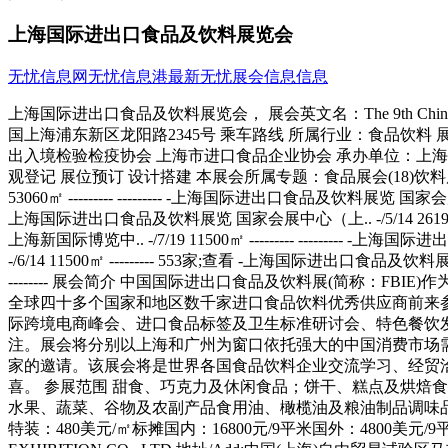
上海国际进出口食品及饮料展览会
无忧信息网
无忧信息港
最新无忧展会信息信息
上海国际进出口食品及饮料展览会， 展会英文名：The 9th China International Import and Export Food & B-rage Exhibition -(Shanghai) 举办时间：-/7/19----/7/21 举办展馆：上海新国际博览中心;中国上海浦东新区龙阳路2345号 乘车路线 所属行业：食品饮料 展会城市：上海|上海市 主办单位：-WTO/T--SPS国家通报咨询中心 中国出入境检验检疫协会进出口食品化妆品工作委员会 上海出入境检验检疫协会 上海市进口食品企业协会 承办单位：上海高登商业展览有限公司 展会面积：11500平方米 所用展厅：E1, 举办届数：9届 举办周期：一年两届 官方-：-://.importf