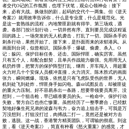
者交代O记的工作氛围，也埋下伏笔，观众心领神会：接下
来，必有大战。换做别的剧，起码的交代个一两集。但《逆天
奇案2》就用效率告诉你，什么是专业度，什么是规范化。光
是这一套熟练的流程，内地警匪剧就有得学。第三场戏，遇
袭。各部门按计划行动，一切井然有序。直到要员完成议程返
回的路上，一场突发的无人机袭击，打乱了一切。国际杀手的
刺杀行动，果然开始了。接下来，是扑面而来的浓郁港风。从
画面到台词，似曾相识。国际杀手：爆破、偷袭、杀入。O
记：躲闪、保护目标任务、还击。国际悍匪，确实厉害。虽然
只有五个人，却配合默契，且单兵作战能力极强。先用用无人
机扔炸弹，把警方的保护阵型打乱，继而，开车闯入，用超重
火力对几十个安保人员横冲直撞，火力消灭。陈木胜式的画面
张力，瞬间燃爆。现场，依然是只有飞虎队受伤的世界，无人
机到处飞到处炸，悍匪身手如闪电。森sir试图反击，却被匪徒
的重火力压制。好不容易杀出一条路，想要带领要员离开。没
想到，一个狙击枪，早已瞄准要员的头。一枪命中。保护行动
失败，警方自己也伤亡惨重。虽然经历了一整季磨合，已经默
契地好像生死兄弟的浚森与韦力，奋力追上狙击手，可我是万
万没想到，打狙没打过，肉搏战二打一，竟然还是被对方击
败，逃脱。这一战，香港警方精英团队，可谓输的彻底。到这
里，看《逆天奇案2》，简直有种看《怒火重案》的感觉，才