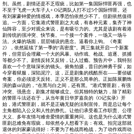
剂。虽然，剧情还是不乏瑕疵，比如第一集国际悍匪再强，也
不至于飞虎一大车子人+ O记两队人打不过5个国际悍匪。还
有刘家豪钟爱的情感戏，本季恐怕依然少不了。但剧依然值得
追。一方面，它集港式警匪剧之大成，有各种元素，集齐了神
仙阵容，至少对观众来说，是有吸引力的。尤其是该剧有着港
剧传统的强冲突、快节奏。一个接一个案件，一场又一场斗
法。火爆的场面，层层铺设的悬念。逼着你上钩。《奇案
2》，依然延续了第一季的“高密度”。两三集就开启一个新案
件，但背后会埋藏一个大的风暴。动作戏、枪战、追逐、抓捕
等都少不了。剧情反转又反转，让人过瘾。预告片中，我特别
喜欢一个个意味深长的镜头。俯角拍摄，昔日的神勇干探，如
今穿着狱服，深陷泥泞。这，正是剧集的残酷所在——要侦破
奇案，你必须逆天反转。正义不是那么简单的。正如陈展鹏饰
演的森sir说的，“在黑与白之间，还有黑。”港式警匪剧，有强
冲突、强悬念，剧集才能够成立。但其独特的魅力，除了精彩
的警匪斗法还在于，从当年黄日华罗嘉良的《O记实录》开
始，港式警匪剧，就不是正确无疑的法制宣传。而是总让每个
主角都陷入公义和人性的挣扎。让他们承受着工作职责、公理
大义、多年友情与难舍爱情的重重拷问。这也是为什么港式警
匪剧总难免有瑕疵，却依然令人想看下去：有戏。拍完这部就
退休的刘家豪说得好：不要为了枪战而枪战，为了动作戏而动