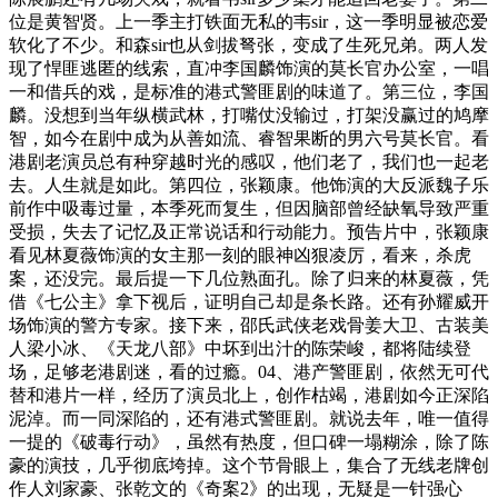
位是黄智贤。上一季主打铁面无私的韦sir，这一季明显被恋爱
软化了不少。和森sir也从剑拔弩张，变成了生死兄弟。两人发
现了悍匪逃匿的线索，直冲李国麟饰演的莫长官办公室，一唱
一和借兵的戏，是标准的港式警匪剧的味道了。第三位，李国
麟。没想到当年纵横武林，打嘴仗没输过，打架没赢过的鸠摩
智，如今在剧中成为从善如流、睿智果断的男六号莫长官。看
港剧老演员总有种穿越时光的感叹，他们老了，我们也一起老
去。人生就是如此。第四位，张颖康。他饰演的大反派魏子乐
前作中吸毒过量，本季死而复生，但因脑部曾经缺氧导致严重
受损，失去了记忆及正常说话和行动能力。预告片中，张颖康
看见林夏薇饰演的女主那一刻的眼神凶狠凌厉，看来，杀虎
案，还没完。最后提一下几位熟面孔。除了归来的林夏薇，凭
借《七公主》拿下视后，证明自己却是条长路。还有孙耀威开
场饰演的警方专家。接下来，邵氏武侠老戏骨姜大卫、古装美
人梁小冰、《天龙八部》中坏到出汁的陈荣峻，都将陆续登
场，足够老港剧迷，看的过瘾。04、港产警匪剧，依然无可代
替和港片一样，经历了演员北上，创作枯竭，港剧如今正深陷
泥淖。而一同深陷的，还有港式警匪剧。就说去年，唯一值得
一提的《破毒行动》，虽然有热度，但口碑一塌糊涂，除了陈
豪的演技，几乎彻底垮掉。这个节骨眼上，集合了无线老牌创
作人刘家豪、张乾文的《奇案2》的出现，无疑是一针强心