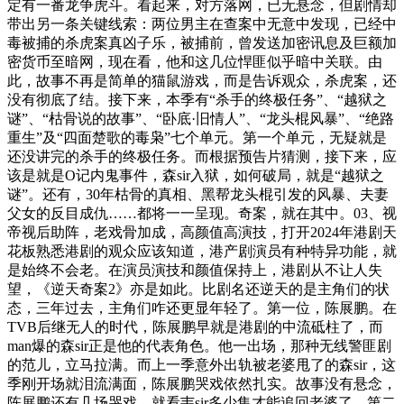
定有一番龙争虎斗。看起来，对方落网，已无悬念，但剧情却
带出另一条关键线索：两位男主在查案中无意中发现，已经中
毒被捕的杀虎案真凶子乐，被捕前，曾发送加密讯息及巨额加
密货币至暗网，现在看，他和这几位悍匪似乎暗中关联。由
此，故事不再是简单的猫鼠游戏，而是告诉观众，杀虎案，还
没有彻底了结。接下来，本季有“杀手的终极任务”、“越狱之
谜”、“枯骨说的故事”、“卧底·旧情人”、“龙头棍风暴”、“绝路
重生”及“四面楚歌的毒枭”七个单元。第一个单元，无疑就是
还没讲完的杀手的终极任务。而根据预告片猜测，接下来，应
该是就是O记内鬼事件，森sir入狱，如何破局，就是“越狱之
谜”。还有，30年枯骨的真相、黑帮龙头棍引发的风暴、夫妻
父女的反目成仇……都将一一呈现。奇案，就在其中。03、视
帝视后助阵，老戏骨加成，高颜值高演技，打开2024年港剧天
花板熟悉港剧的观众应该知道，港产剧演员有种特异功能，就
是始终不会老。在演员演技和颜值保持上，港剧从不让人失
望，《逆天奇案2》亦是如此。比剧名还逆天的是主角们的状
态，三年过去，主角们咋还更显年轻了。第一位，陈展鹏。在
TVB后继无人的时代，陈展鹏早就是港剧的中流砥柱了，而
man爆的森sir正是他的代表角色。他一出场，那种无线警匪剧
的范儿，立马拉满。而上一季意外出轨被老婆甩了的森sir，这
季刚开场就泪流满面，陈展鹏哭戏依然扎实。故事没有悬念，
陈展鹏还有几场哭戏，就看韦sir多少集才能追回老婆了。第二