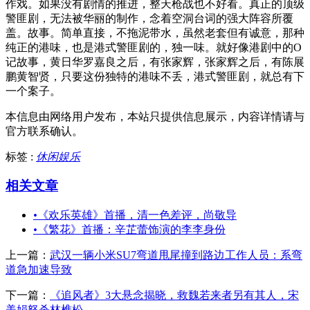
作戏。如果没有剧情的推进，整天枪战也不好看。真正的顶级
警匪剧，无法被华丽的制作，念着空洞台词的强大阵容所覆
盖。故事。简单直接，不拖泥带水，虽然老套但有诚意，那种
纯正的港味，也是港式警匪剧的，独一味。就好像港剧中的O
记故事，黄日华罗嘉良之后，有张家辉，张家辉之后，有陈展
鹏黄智贤，只要这份独特的港味不丢，港式警匪剧，就总有下
一个案子。
本信息由网络用户发布，
本站只提供信息展示，内容详情请与
官方联系确认。
标签 :
休闲娱乐
相关文章
•
《欢乐英雄》首播，清一色差评，尚敬导
•
《繁花》首播：辛芷蕾饰演的李李身份
上一篇：
武汉一辆小米SU7弯道甩尾撞到路边工作人员：系弯
道急加速导致
下一篇：
《追风者》3大悬念揭晓，救魏若来者另有其人，宋
美娟怒杀林樵松