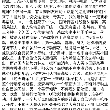
耀威、TVB小天后炎明熹、姜大卫等。视帝+视后，实力派演
员超过10位。那么，这部剧有没有可能帮助港产警匪剧“逆转
乾坤”？仅播一集，有豆瓣网友评论：熟悉的港剧警匪味道回
来了！是时候，说说这逆天，奇案了。我的建议是：一定要看
粤语版。01、一集就死了5个人，国际悍匪对战警队精英，高
端局让人一集入坑港剧的干练，《逆天奇案2》依然有。开场
三分钟一个闪回，交代完前情，杀虎夫妻中的子乐中毒、落
网，被送入精神病院，“杀虎案终于彻底结案了。”接着三场
戏，就引出本季大事件。第一场戏，部署。身为o记双雄的浚
森与韦力，正在参加一场行动部署。这将是一场G4、o记、飞
虎队的联合要员保护行动。保护目标，是一名来自非洲某小国
的议员，由于这位议员人望很高，很有希望在下次选举中胜
出，而该国内部势力林立，据可靠消息，有人买下国际杀手，
意图在香港对他下手。那么为了保护他不在本港遇害，各部门
就必须密切配合，保护级别达到最高级：六级。跟其他港剧不
同，《逆天奇案2》并没有一上来就用案子切入，而是讲述了
整个行动部署过程。浚森与韦力一个缜密大胆，不断对行动提
出自己的问题。另一个善于倾听，不停埋头记笔记。第二场
戏，戏言。随着行动落地，O记伙计们到抢房领枪，准备行
动。电梯里，一个从反毒组新加入的伙计说：自己过去一枪多
没开过，不知今天是否有机会开枪呢？大家赶紧让他吐口水重
说。这两场戏。前者呈现两位主角的性格特点和行动背景，后