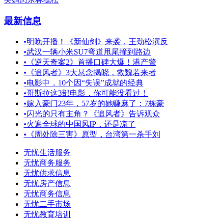
最新信息
•
明晚开播！《新仙剑》来袭，王劲松演反
•
武汉一辆小米SU7弯道甩尾撞到路边
•
《逆天奇案2》首播口碑大爆！港产警
•
《追风者》3大悬念揭晓，救魏若来者
•
电影中，10个因“失误”成就的经典
•
哥斯拉这3部电影，你可能没看过！
•
嫁入豪门23年，57岁的她赚麻了：7栋豪
•
闪光的只有主角？《追风者》告诉观众
•
火遍全球的中国风IP，还是凉了
•
《周处除三害》原型，台湾第一杀手刘
无忧生活服务
无忧商务服务
无忧供求信息
无忧房产信息
无忧商务信息
无忧二手市场
无忧教育培训