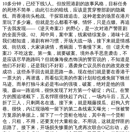
10多分钟，已经下线5人。但按照港剧的故事风格，目标任务
的死绝不简单，由此引出的暗线，应该是贯穿整部剧的隐藏
线。而香港街头枪战、干探双雄追击。这种老套的场景在港片
里玩了多少遍。但就是怎么都看不够。情怀，只是点缀。再追
下去我发现——《逆天奇案2》的野心，是一次对港产警匪剧
的全面升级。02、局中局，案中案，线索错综复杂，港味十足
我们都知道，港剧有种习惯，开场大战一场，接下来就是情感
戏、街坊戏，大家谈谈情，煮碗面，节奏慢下来。但《逆天奇
案2》不吃这套。第一集，就要破案。境外杀手恶意袭击，不
是应该尽早跑路吗？但就像海俊杰饰演的警官说的，不知道是
他们不好彩，还是我们不好彩，遇袭身亡议员所在的政党政变
成功，这些杀手回去就是思路一条。现在他们就是要在香港干
一票大的，再潜逃，而看似完美的作案计划却也难免留下蛛丝
马迹。而单打独斗未必是韦sir的强项，破案，绝对是他的强
项。森sir一路追缉，很快发现了对方第一个破绽：内讧。在警
方的围追堵截下，五名悍匪很快起了内讧，一场内斗后，五人
折了三人，只剩两名在逃。接下来，就是顺藤摸瓜、赶狗入穷
巷。很快，内讧现场唯一留下的第二条线索又曝光：一张被警
方复原的单据上，留下了一个货柜仓地址，其中有一个货柜
仓，只租，不用，还要支付大量租金。不用说，这就是悍匪的
后路了。接下来，开场损失惨重的飞虎再次联合O记出动，必