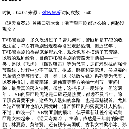
时间：04-02
来源：
休闲娱乐
访问次数：640
《逆天奇案2》首播口碑大爆！港产警匪剧都这么拍，何愁没
观众？
TVB警匪剧，多久没爆过了？曾几何时，警匪剧是TVB的收
视法宝，每次有新剧出现都会引发观影热潮。但近些年，
TVB警匪剧拍得越来越程式化，观众也基本摸清了其套路。
以我的观剧经验，目前TVB警匪剧的套路无非两招——一
类，是以《飞虎》《廉政狙击》等为代表，走正邪对抗的强情
节路线，过程中少不了飙车、枪战、卧底和黄宗泽、吴卓羲的
兄弟情义等等情节。另一类，以《法政先锋》系列等为代表，
以案件推进，靠黄宗泽、袁伟豪等警方的抽丝剥茧，审问排
除，最后真凶落入法网。虽然，这些招式一度好使，但这两
年，TVB的警匪剧无论是口碑还是热度，都远不及当年。除
了演员青黄不接，这些为人熟知的套路，也是罪魁祸首。尤其
当港产警匪片也陷入困境时，港产警匪剧的落寞更让人惋惜。
不过，昨晚一部TVB警匪剧的播出，似乎重新让整个港式警
匪剧支棱起来：《逆天奇案2》。主演，依然是三年前的陈展
鹏，林夏薇、黄智贤。还有视帝马国明、古装女神梁小冰、孙