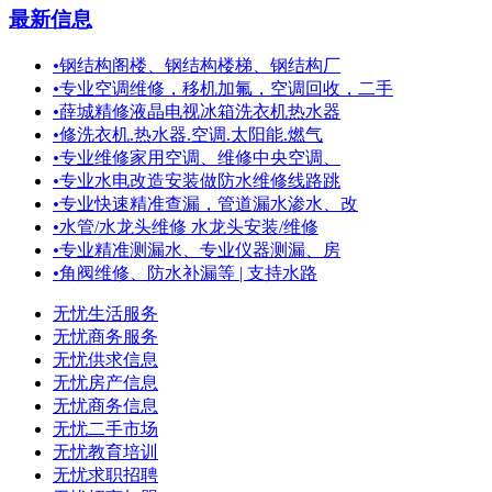
最新信息
•
钢结构阁楼、钢结构楼梯、钢结构厂
•
专业空调维修，移机加氟，空调回收，二手
•
薛城精修液晶电视冰箱洗衣机热水器
•
修洗衣机.热水器.空调.太阳能.燃气
•
专业维修家用空调、维修中央空调、
•
专业水电改造安装做防水维修线路跳
•
专业快速精准查漏，管道漏水渗水、改
•
水管/水龙头维修 水龙头安装/维修
•
专业精准测漏水、专业仪器测漏、房
•
角阀维修、防水补漏等 | 支持水路
无忧生活服务
无忧商务服务
无忧供求信息
无忧房产信息
无忧商务信息
无忧二手市场
无忧教育培训
无忧求职招聘