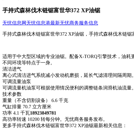
手持式森林伐木链锯富世华372 XP油锯
无忧信息网
无忧信息港
最新无忧商务服务信息
手持式森林伐木链锯富世华372 XP油锯，手持式森林伐木链锯富世
适用于中大型区域的专业油锯。配备X-TORQ引擎技术，油
不同环境等特点于一身。
清洁进气
离心式清洁进气系统减小发动机磨损，延长气滤清理间隔周期
可调流量油泵
可调流量机油泵可根据使用情况便利的调整链条润滑机油流量
技术参数
重量（不含切割设备） 6.6 千克
气缸排量 70.7 立方厘米
功率 4.1 千瓦
18923849781
高功率转速 10200 转每分钟。无忧商务服务发布。
更多手持式森林伐木链锯富世华372 XP油锯最新相关信息：