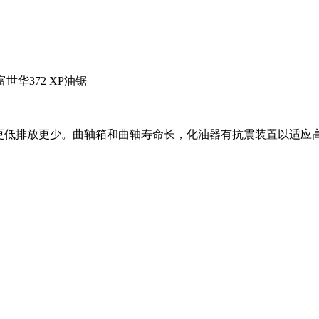
华372 XP油锯
耗更低排放更少。曲轴箱和曲轴寿命长，化油器有抗震装置以适
。
。