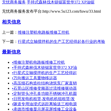
无忧商务服务
手持式森林伐木链锯富世华372 XP油锯
无忧商务服务发布平台:http://www.5u123.com/fuwu/33.html
相关信息
上一篇：
维修注塑机电路板维修工控机
下一篇：
行星式立轴搅拌机的生产工艺经得起各行业的考验
最新信息
•
维修注塑机电路板维修工控机
•
手持式森林伐木链锯富世华372 XP油
•
行星式立轴搅拌机的生产工艺经得起
•
万向搬运工具重物移运器
•
高压细石构造柱结构浇筑泵厂家直销
•
石景山区维修变频器过流维修驱动器
•
定制管头冲孔多功能不锈钢冲孔机圆
•
日照发电机租赁,发电机机组租赁/发
•
隧道专用油浸式远距离输送三相电源
•
承德市维修显示屏花屏维修工业设备