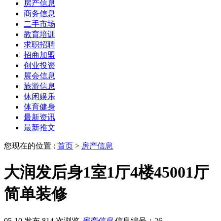
房产信息
商务信息
二手市场
教育培训
求职招聘
招商加盟
创业投资
展会信息
旅游信息
休闲娱乐
体育健身
最新资讯
最新推文
您现在的位置 :
首页
>
房产信息
大润发后身1室1厅4楼45001厅
简单装修
05-10 发布
814 次浏览
房产信息
信息编号：26