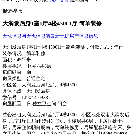
报错/举报
大润发后身1室1厅4楼45001厅 简单装修
无忧信息网
无忧信息港
最新无忧房产信息信息
大润发后身1室1厅4楼45001厅 简单装修，
付款方式：
年付
装修情况：
简单装修
面积：
45平米
楼层概况：
中层 / 共6层
房间朝向：
南
房屋类型：
普通住宅
小区名：
大润发后身1室1厅4楼4500
具体地点：
大润发后身
微信号：
13904210938
房屋配置：
床,独立卫生间,阳台
整套出租大润发后身1室1厅4楼4500，小区地处双塔大润发后
身，1室1厅1卫面积为45平米，本楼层共6层，本房间处于4
层，房屋整体朝向朝南，简单装修房，房屋配套设施有床、独
立卫生间、阳台，租金为375元一月，押金年付
13904210938