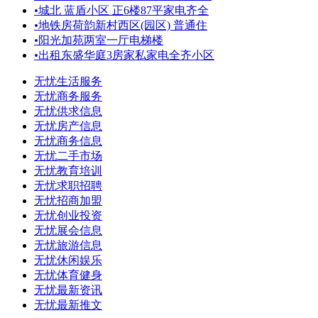
•
城北 蓝盾小区 正6楼87平家电齐全
•
地铁房荷韵新村西区(园区) 普通住
•
阳光加苑两室一厅电梯楼
•
出租东盛华庭3房家私家电全齐小区
无忧生活服务
无忧商务服务
无忧供求信息
无忧房产信息
无忧商务信息
无忧二手市场
无忧教育培训
无忧求职招聘
无忧招商加盟
无忧创业投资
无忧展会信息
无忧旅游信息
无忧休闲娱乐
无忧体育健身
无忧最新资讯
无忧最新推文