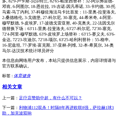
多, 82'9-卢卡斯-贝尔特兰, 82'65-帕里西替补：32-阿尔弗雷德-
邓肯, 6-阿图尔, 18-恩佐拉, 19-吉诺-因凡蒂诺, 33-卡约德, 30-托
马索-马丁内利, 37-科穆佐海法马卡比首发：11-里奥-拉斐洛夫,
2-桑德格伦, 3-戈德堡, 27-科尔尼, 30-塞克, 44-希米奇, 4-阿里-
穆罕默德, 9-皮埃罗, 17-波德戈雷亚努, 40-克奥夫, 22-法因戈尔
德替换下场：63'11-里奥-拉斐洛夫, 63'27-科尔尼, 72'30-塞克,
72'4-阿里-穆罕默德, 63'9-皮埃罗上场替补：63'15-赛义夫, 63'6-
金达, 72'23-坎迪尔, 72'18-瑙尔, 63'25-哈利利替补：55-格申,
16-尼兹坦, 77-罗埃-富克斯, 37-亚林-列维, 32-本-希莫尔, 34-奥
马尔-达汉技术统计球员评分
本信息由网络用户发布，
本站只提供信息展示，内容详情请与
官方联系确认。
标签 :
体育健身
相关文章
上一篇：
足疗店赞助中超，有什么不可以？
下一篇：
利物浦112双杀！时隔8年再进欧联8强，萨拉赫1球3
助，加克波双响