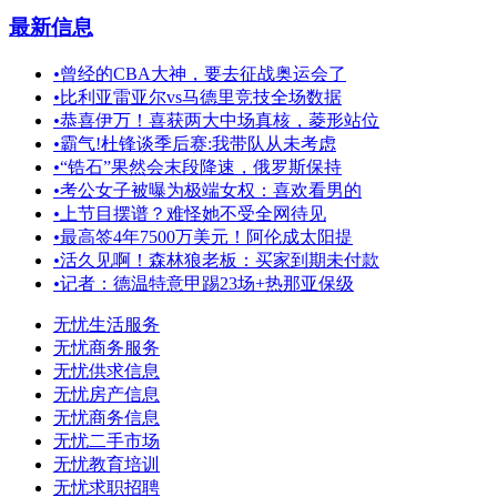
最新信息
•
曾经的CBA大神，要去征战奥运会了
•
比利亚雷亚尔vs马德里竞技全场数据
•
恭喜伊万！喜获两大中场真核，菱形站位
•
霸气!杜锋谈季后赛:我带队从未考虑
•
“锆石”果然会末段降速，俄罗斯保持
•
考公女子被曝为极端女权：喜欢看男的
•
上节目摆谱？难怪她不受全网待见
•
最高签4年7500万美元！阿伦成太阳提
•
活久见啊！森林狼老板：买家到期未付款
•
记者：德温特意甲踢23场+热那亚保级
无忧生活服务
无忧商务服务
无忧供求信息
无忧房产信息
无忧商务信息
无忧二手市场
无忧教育培训
无忧求职招聘