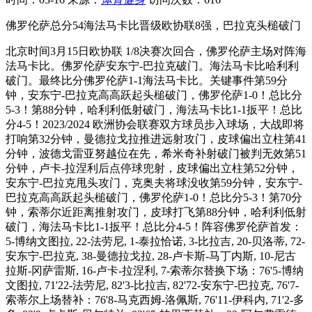
佛罗伦萨总分54海法马卡比晋级欧协联8强，巴拉克头槌破门
北京时间3月15日欧协联 1/8决赛次回合，佛罗伦萨主场对阵海
法马卡比。佛罗伦萨安东宁-巴拉克破门。海法马卡比哈利利
破门。最终比分佛罗伦萨1-1海法马卡比。关键事件第59分
钟，安东宁-巴拉克高高跃起头槌破门，佛罗伦萨1-0！总比分
5-3！第88分钟，哈利利低射破门，海法马卡比1-1扳平！总比
分4-5！2023/2024 欧洲协会联赛双方球员步入球场，大战即将
打响第32分钟，曼德拉戈拉推进远射攻门，皮球偏出立柱第41
分钟，波德戈雷亚努越位在先，希米奇补射破门被判无效第51
分钟，卢卡-拉涅利后点停球兜射，皮球偏出立柱第52分钟，
安东宁-巴拉克甩头攻门，克奥夫将球没收第59分钟，安东宁-
巴拉克高高跃起头槌破门，佛罗伦萨1-0！总比分5-3！第70分
钟，索蒂尔近距离推射攻门，皮球打飞第88分钟，哈利利低射
破门，海法马卡比1-1扳平！总比分4-5！阵容佛罗伦萨首发：
5-博纳文图拉, 22-法劳尼, 1-泰拉恰诺, 3-比拉吉, 20-贝洛蒂, 72-
安东宁-巴拉克, 38-曼德拉戈拉, 28-卢卡斯-马丁内斯, 10-尼古
拉斯-冈萨雷斯, 16-卢卡-拉涅利, 7-索蒂尔替换下场：76'5-博纳
文图拉, 71'22-法劳尼, 82'3-比拉吉, 82'72-安东宁-巴拉克, 76'7-
索蒂尔上场替补：76'8-马克西姆-洛佩斯, 76'11-伊科内, 71'2-多