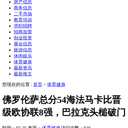
房产信息
商务信息
二手市场
教育培训
求职招聘
招商加盟
创业投资
展会信息
旅游信息
休闲娱乐
体育健身
最新资讯
最新推文
您现在的位置 :
首页
>
体育健身
佛罗伦萨总分54海法马卡比晋
级欧协联8强，巴拉克头槌破门
时间：03-16
来源：
体育健身
访问次数：616