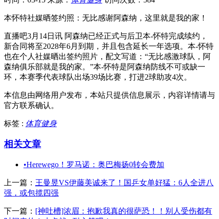
本怀特社媒晒签约照：无比感谢阿森纳，这里就是我的家！
直播吧3月14日讯 阿森纳已经正式与后卫本-怀特完成续约，
新合同将至2028年6月到期，并且包含延长一年选项。本-怀特
也在个人社媒晒出签约照片，配文写道：“无比感激球队，阿
森纳俱乐部就是我的家。”本-怀特是阿森纳防线不可或缺一
环，本赛季代表球队出场39场比赛，打进2球助攻4次。
本信息由网络用户发布，
本站只提供信息展示，内容详情请与
官方联系确认。
标签 :
体育健身
相关文章
•
Herewego！罗马诺：奥巴梅扬0转会费加
上一篇：
王曼昱VS伊藤美诚来了！国乒女单好猛：6人全进八
强，或包揽四强
下一篇：
[神吐槽]浓眉：抱歉我真的很萨恐！！别人受伤都有