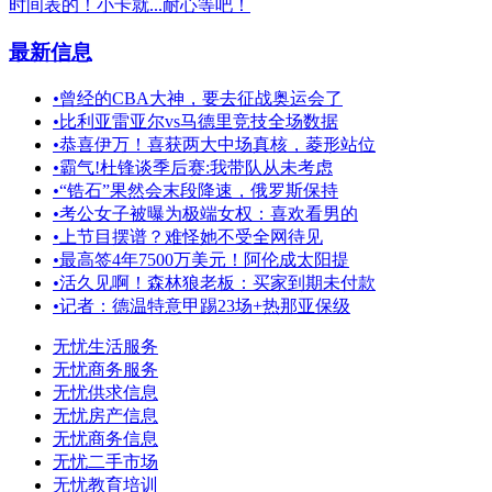
时间表的！小卡就...耐心等吧！
最新信息
•
曾经的CBA大神，要去征战奥运会了
•
比利亚雷亚尔vs马德里竞技全场数据
•
恭喜伊万！喜获两大中场真核，菱形站位
•
霸气!杜锋谈季后赛:我带队从未考虑
•
“锆石”果然会末段降速，俄罗斯保持
•
考公女子被曝为极端女权：喜欢看男的
•
上节目摆谱？难怪她不受全网待见
•
最高签4年7500万美元！阿伦成太阳提
•
活久见啊！森林狼老板：买家到期未付款
•
记者：德温特意甲踢23场+热那亚保级
无忧生活服务
无忧商务服务
无忧供求信息
无忧房产信息
无忧商务信息
无忧二手市场
无忧教育培训